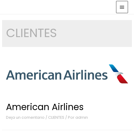
CLIENTES
American Airlines
Deja un comentario
/
CLIENTES
/ Por
admin