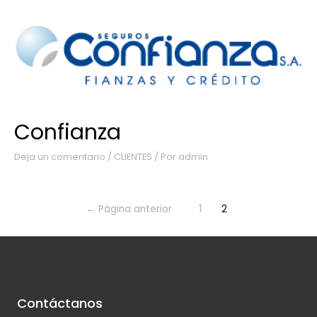
Confianza
Deja un comentario
/
CLIENTES
/ Por
admin
←
Página anterior
1
2
Contáctanos